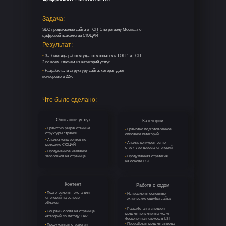
Задача:
SEO продвижение сайта в ТОП-1 по региону Москва по
цифровой психологии СЮЦАЙ
Результат:
•
За 7 месяца работы удалось попасть в ТОП 1 и ТОП
2 по всем ключам из категорий услуг
•
Разработали структуру сайта, которая дает
конверсию в 22%
Что было сделано:
Описание услуг
Категории
•
Грамотно разработанные
•
Грамотно подготовленное
структуры страниц
описание категорий
•
Анализ конкурентов по
•
Анализ конкурентов по
методике СЮЦАЙ
структуре дерева категорий
•
Продуманное название
заголовков на странице
•
Продуманная стратегия
на основе LSI
Контент
Работа с кодом
•
Подготовлены текста для
•
Исправлены основные
категорий на основе
технические ошибки сайта
облаков
•
Разработан и внедрен
•
Собраны слова на странице
модуль популярных услуг
категорий по методу ГАР
бесконечная карусель LSI
•
Проработан модуль вывода
•
Продуманная стратегия