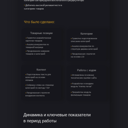
категорий бактерицидные выключатели и рециркуляторы
•
Добились высокой релевантности в
категориях товаров
Что было сделано:
Товарные позиции
Категории
•
Грамотно разработанные
•
Грамотно подготовленное
карточки товаров
описание категорий
•
Анализ конкурентов по
•
Анализ конкурентов по
товарной матрице
структуре дерева категорий
•
Продуманное название
товаров и категорий
•
Продуманная стратегия
на основе LSI
Контент
Работа с кодом
•
Подготовлены текста для
•
Исправлены основные
категорий на основе
технические ошибки сайта
облаков
•
Разработан и внедрен
•
Собраны слова на странице
модуль "плитка тегов"
категорий по методу ГАР
•
Проработан модуль
•
Продуманная стратегия
фильтрации товаров
внедрения контента
Динамика и ключевые показатели
в период работы