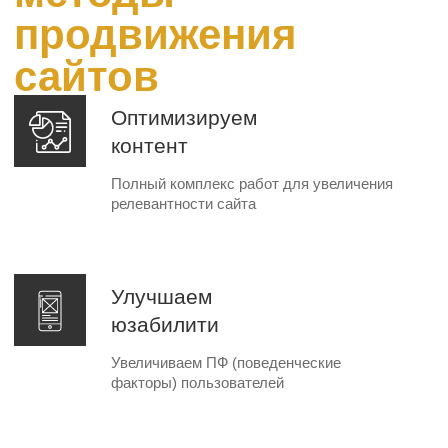
Работа с внешними ресурсами - повышаем
узнаваемость бренда
Социальные
сигналы
Ведем социальные сети с обратными
ссылками на продвигаемый сайт
Управляем крауд-
маркетингом
Размещаем естественные активные ссылки
на тематических сайтах
Работа с
отзывами
Устраняем негативные отзывы, наращиваем
позитивные