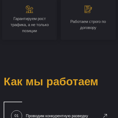
Работаем с репутацией и увеличением
09
доверия
Наши примеры работ
Кейс №1
Проект в
работе
Сайт поставщиков дизельного
топлива
Задача:
SEO продвижение сайта в ТОП-3 по региону Москва и Дмитров