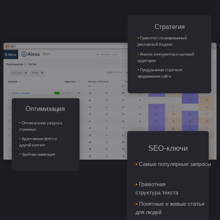
Оптимизация
•
Оптимальная загрузка
страницы
•
Адаптивные фото и
другой контент
SEO-ключи
•
Удобная навигация
•
Самые популярные запросы
•
Грамотная
структура текста
•
Понятные и живые статьи
для людей
Заказать продвижение сайта
"Все затраты на маркетинг, продвижение сайта,
программистов, копирайтеров, контентщиков, настройку
рекламы и покупку ссылок мы берем на себя. Вы платите
только ежемесячную комиссию за результат."