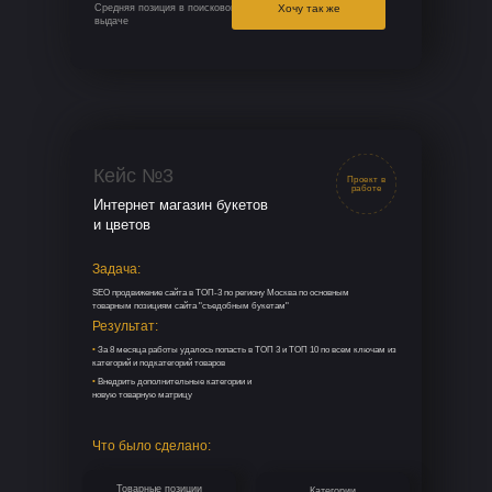
Средняя позиция в поисковой
Хочу так же
выдаче
Кейс №3
Проект в
работе
Интернет магазин букетов
и цветов
Задача:
SEO продвижение сайта в ТОП-3 по региону Москва по основным
товарным позициям сайта "съедобным букетам"
Результат:
•
За 8 месяца работы удалось попасть в ТОП 3 и ТОП 10 по всем ключам из
категорий и подкатегорий товаров
•
Внедрить дополнительные категории и
новую товарную матрицу
Что было сделано:
Товарные позиции
Категории