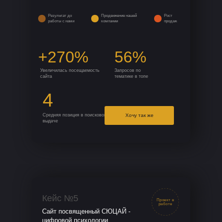
Результат до
Продвижение нашей
Рост
работы с нами
компании
продаж
+270%
56%
Увеличилась посещаемость
Запросов по
сайта
тематике в топе
4
Средняя позиция в поисковой
Хочу так же
выдаче
Кейс №5
Проект в
работе
Сайт посвященный СЮЦАЙ -
цифровой психологии