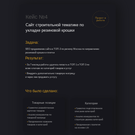
Услуги
Тариф "консалтинг"
Тариф "начальный"
Тариф "стандарт"
Тариф "лидер"
Кейс №4
Продвижение по 1
Проект в
региону в РФ
работе
Сайт строительной тематике по
Безлимитное количество
укладке резиновой крошки
слов для продвижения
Задача:
Анализ конкурентов
SEO продвижение сайта в ТОП-3 по региону Москва по направлению
резиновой крошки и плитки
ТЗ для программистов /
Результат:
копирайтеров
•
За 7 месяца работы удалось попасть в ТОП 1 и ТОП 3 по
Анализ посещаемости
всем ключам из категорий товаров и услуг
сайта
•
Внедрить дополнительно товарную матрицу
и через нее продавать услугу
Контент менеджер
входит в стоимость
Что было сделано:
Копирайтер входит в
стоимость
Товарные позиции
Категории
Подключение 2-го региона
•
Грамотно разработанные
•
Грамотно подготовленное
для продвижения
карточки товаров
описание категорий
•
Анализ конкурентов по
•
Анализ конкурентов по
товарной матрице
Программист входит
структуре дерева категорий
•
Продуманное название
в стоимость
товаров и категорий
•
Продуманная стратегия
на основе LSI
Управление репутацией
проекта на Картах