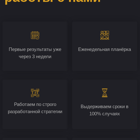
04
Составляем план работ
01
Проводим конкурентную разведку
Находим и анализируем сильных конкурентов в вашем
регионе. Если таких нет, находим сильных конкурентов
в регионе Москва. Анализируем структуру меню, блоков
и текста. Определяем сильные стороны и составляем
ТЗ для внедрения в ваш проект.
05
Продвигаем сайт
06
Предоставляем отчеты
07
Работаем с конверсией сайта
08
Подключаем дополнительные
источники трафика