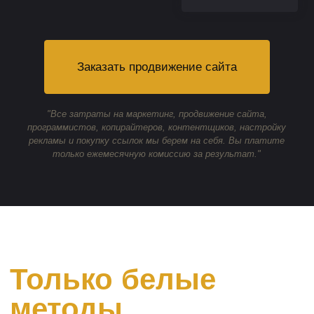
Только белые
методы
продвижения
сайтов
Оптимизируем
контент
Полный комплекс работ для увеличения
релевантности сайта
Улучшаем
юзабилити
Увеличиваем ПФ (поведенческие
факторы) пользователей
Повышаем
популярность