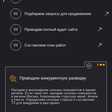
Результат:
•
За 1.5 месяца работы удалось попасть в ТОП 1 и
ТОП 5 по основным запросам заказчика
•
Добились высокой релевантности на
страницах слуг
Что было сделано:
Прайс лист услуг
Разделы сайта / блоки
•
Грамотно разработанные
•
Анализ конкурентов по структуре
прайс лист
блоков на сраницах
•
Анализ конкурентов по
•
Грамотно подготовленное
дополнительным услугам
описание блоков
•
Продуманное название
•
Продуманная
блоков популярных услуг по
стратегия на основе
LSI
LSI от конкурентов
Контент
Работа с кодом
•
Подготовлены текста
•
Исправлены основные
для разделов сайта на
технические ошибки сайта
основе облаков
•
Разработан и внедрен
•
Собраны слова на
модуль популярных услуг
страницах по методу ГАР
бесконечная карусель LSI
•
Продуманная стратегия
•
Проработан модуль
внедрения контента
вывода скрытого контента
Динамика и ключевые показатели