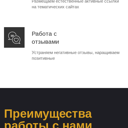
Гарантируем рост
Работаем строго по
трафика, а не только
договору
позиции
Как мы работаем
01
Проводим конкурентную разведку
02
Подбираем запросы для продвижения
03
Проводим полный аудит сайта